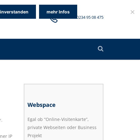
inverstanden
mehr Infos
mmonline.de
Telefon
0234 95 08 475
Webspace
Egal ob “Online-Visitenkarte”,
r.
private Webseiten oder Business
Projekt
ner IP