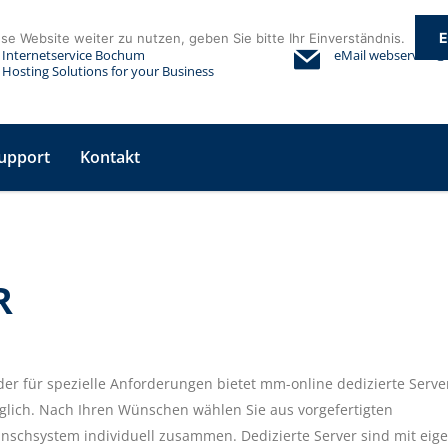
E
e Website weiter zu nutzen, geben Sie bitte Ihr Einverständnis.
Internetservice Bochum
eMail
webservice@
Hosting Solutions for your Business
upport
Kontakt
R
er für spezielle Anforderungen bietet mm-online dedizierte Serve
lich. Nach Ihren Wünschen wählen Sie aus vorgefertigten
unschsystem individuell zusammen. Dedizierte Server sind mit eige