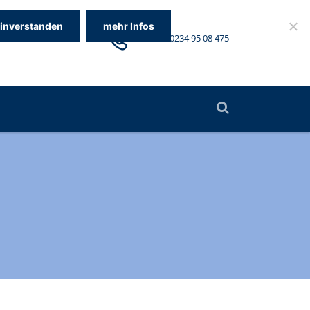
inverstanden
mehr Infos
mmonline.de
Telefon
0234 95 08 475