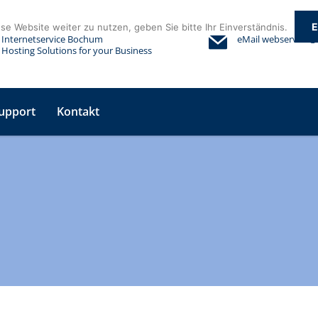
E
e Website weiter zu nutzen, geben Sie bitte Ihr Einverständnis.
Internetservice Bochum
eMail
webservice@
Hosting Solutions for your Business
upport
Kontakt